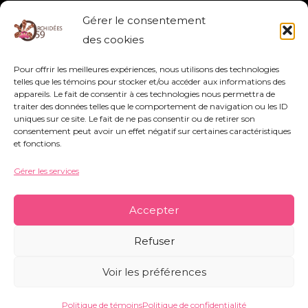
SIGMATOSTALIX GRAMINEA
Gérer le consentement
GRAMINEA
,
SIGMATOSTALIX
des cookies
Pour offrir les meilleures expériences, nous utilisons des technologies
Lire la suite »
telles que les témoins pour stocker et/ou accéder aux informations des
appareils. Le fait de consentir à ces technologies nous permettra de
traiter des données telles que le comportement de navigation ou les ID
uniques sur ce site. Le fait de ne pas consentir ou de retirer son
consentement peut avoir un effet négatif sur certaines caractéristiques
et fonctions.
Gérer les services
Association Orchidées 59 - Siège Social : 752
rue Nestor Bouliez - 59690 Vieux-Condé -
Accepter
orchidees59@orange.fr
-
Mentions légales
-
Refuser
Politique de témoins
-
Conditions générales
Voir les préférences
Copyright © 2026 Orchidées 59 | Réalisé par CO&COM
Politique de témoins
Politique de confidentialité