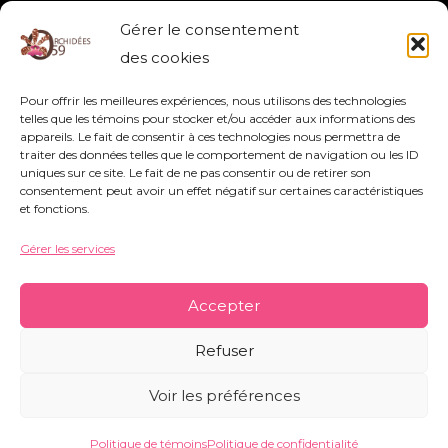
SIGMATOSTALIX GRAMINEA
Gérer le consentement
GRAMINEA
,
SIGMATOSTALIX
des cookies
Pour offrir les meilleures expériences, nous utilisons des technologies
Lire la suite »
telles que les témoins pour stocker et/ou accéder aux informations des
appareils. Le fait de consentir à ces technologies nous permettra de
traiter des données telles que le comportement de navigation ou les ID
uniques sur ce site. Le fait de ne pas consentir ou de retirer son
consentement peut avoir un effet négatif sur certaines caractéristiques
et fonctions.
Gérer les services
Association Orchidées 59 - Siège Social : 752
rue Nestor Bouliez - 59690 Vieux-Condé -
Accepter
orchidees59@orange.fr
-
Mentions légales
-
Refuser
Politique de témoins
-
Conditions générales
Voir les préférences
Copyright © 2026 Orchidées 59 | Réalisé par CO&COM
Politique de témoins
Politique de confidentialité