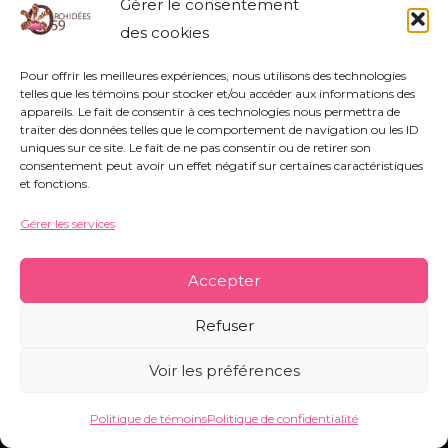
Gérer le consentement
Association Orchidées 59 - Siège Social : 752
des cookies
rue Nestor Bouliez - 59690 Vieux-Condé -
orchidees59@orange.fr
-
Mentions légales
-
Pour offrir les meilleures expériences, nous utilisons des technologies
telles que les témoins pour stocker et/ou accéder aux informations des
Politique de témoins
-
Conditions générales
appareils. Le fait de consentir à ces technologies nous permettra de
traiter des données telles que le comportement de navigation ou les ID
uniques sur ce site. Le fait de ne pas consentir ou de retirer son
consentement peut avoir un effet négatif sur certaines caractéristiques
Copyright © 2026 Orchidées 59 | Réalisé par CO&COM
et fonctions.
Gérer les services
Accepter
Refuser
Voir les préférences
Politique de témoins
Politique de confidentialité