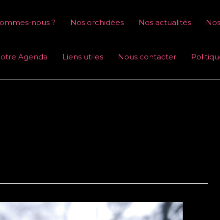
sommes-nous ?
Nos orchidées
Nos actualités
Nos
otre Agenda
Liens utiles
Nous contacter
Politiq