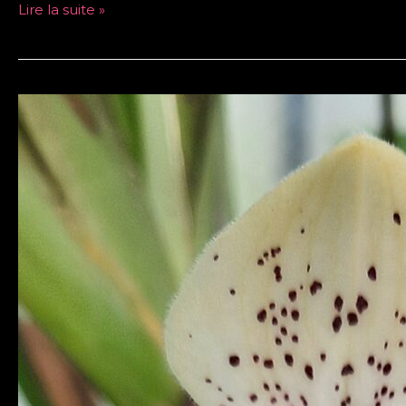
Lire la suite »
Paphiopedilum
concolor