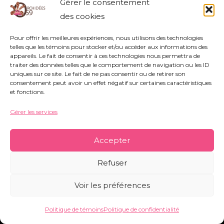
Gérer le consentement
rue Nestor Bouliez - 59690 Vieux-Condé -
des cookies
orchidees59@orange.fr
-
Mentions légales
-
Politique de témoins
-
Conditions générales
Pour offrir les meilleures expériences, nous utilisons des technologies
telles que les témoins pour stocker et/ou accéder aux informations des
appareils. Le fait de consentir à ces technologies nous permettra de
traiter des données telles que le comportement de navigation ou les ID
Copyright © 2026 Orchidées 59 | Réalisé par CO&COM
uniques sur ce site. Le fait de ne pas consentir ou de retirer son
consentement peut avoir un effet négatif sur certaines caractéristiques
et fonctions.
Gérer les services
Accepter
Refuser
Voir les préférences
Politique de témoins
Politique de confidentialité