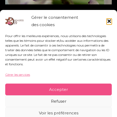
RHYNCHOSTYLIS COELESTIS
Gérer le consentement
COELESTIS
,
RHYNCHOSTYLIS
des cookies
Pour offrir les meilleures expériences, nous utilisons des technologies
Lire la suite »
telles que les témoins pour stocker et/ou accéder aux informations des
appareils. Le fait de consentir à ces technologies nous permettra de
traiter des données telles que le comportement de navigation ou les ID
uniques sur ce site. Le fait de ne pas consentir ou de retirer son
consentement peut avoir un effet négatif sur certaines caractéristiques
et fonctions.
Gérer les services
Association Orchidées 59 - Siège Social : 752
rue Nestor Bouliez - 59690 Vieux-Condé -
Accepter
orchidees59@orange.fr
-
Mentions légales
-
Refuser
Politique de témoins
-
Conditions générales
Voir les préférences