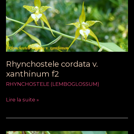
v.
xanthinum
f2
Rhynchostele cordata v.
xanthinum f2
RHYNCHOSTELE (LEMBOGLOSSUM)
Lire la suite »