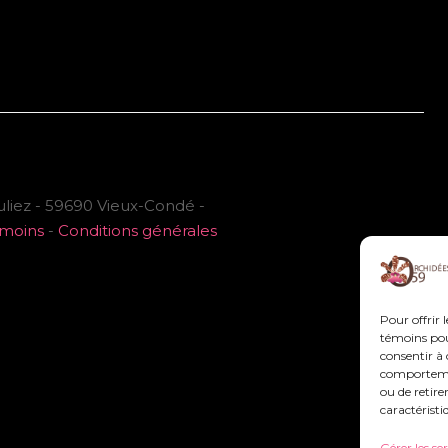
uliez - 59690 Vieux-Condé -
émoins
-
Conditions générales
Pour offrir 
témoins pour
consentir à 
comportement
ou de retire
caractéristi
Gérer les se