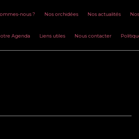
sommes-nous ?
Nos orchidées
Nos actualités
Nos
otre Agenda
Liens utiles
Nous contacter
Politiq