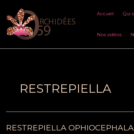
Aller
au
Accueil
Qui 
contenu
Nos vidéos
N
RESTREPIELLA
RESTREPIELLA OPHIOCEPHALA
RESTREPIELLA
OPHIOCEPHALA