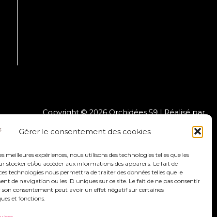
Copyright © 2026 Orchidées 59 | Réalisé par
CO&COM
Gérer le consentement des cookies
les meilleures expériences, nous utilisons des technologies telles que les
 stocker et/ou accéder aux informations des appareils. Le fait de
ces technologies nous permettra de traiter des données telles que le
 de navigation ou les ID uniques sur ce site. Le fait de ne pas consentir
r son consentement peut avoir un effet négatif sur certaines
ques et fonctions.
rvices