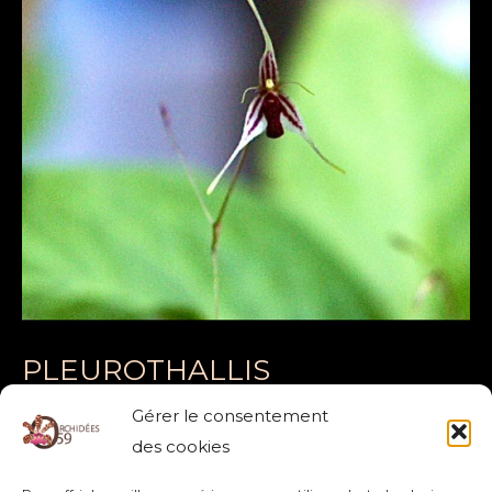
PLEUROTHALLIS
(SPECKLINIA) CLAVICULATA
Gérer le consentement
CLAVICULATA
,
PLEUROTHALLIS (SPECKLINIA)
des cookies