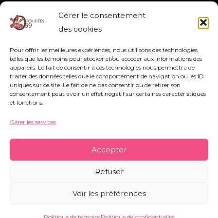
MASDEVALLIA VEITCHIANA
Gérer le consentement
MASDEVALLIA
,
VEITCHIANA
des cookies
Pour offrir les meilleures expériences, nous utilisons des technologies
Lire la suite »
telles que les témoins pour stocker et/ou accéder aux informations des
appareils. Le fait de consentir à ces technologies nous permettra de
traiter des données telles que le comportement de navigation ou les ID
uniques sur ce site. Le fait de ne pas consentir ou de retirer son
consentement peut avoir un effet négatif sur certaines caractéristiques
et fonctions.
Gérer les services
Association Orchidées 59 - Siège Social : 752
rue Nestor Bouliez - 59690 Vieux-Condé -
Accepter
orchidees59@orange.fr
-
Mentions légales
-
Refuser
Politique de témoins
-
Conditions générales
Voir les préférences
Copyright © 2026 Orchidées 59 | Réalisé par CO&COM
Politique de témoins
Politique de confidentialité