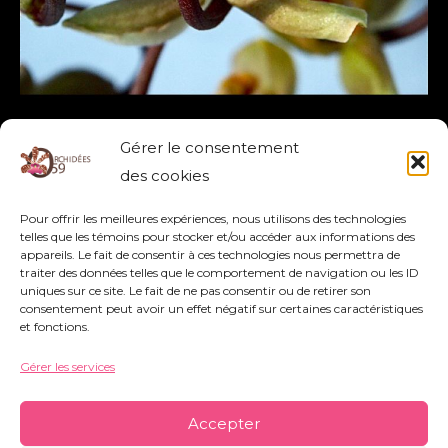
GONGORA GALEATA
Gérer le consentement
GALEATA
,
GONGORA
des cookies
Pour offrir les meilleures expériences, nous utilisons des technologies
Lire la suite »
telles que les témoins pour stocker et/ou accéder aux informations des
appareils. Le fait de consentir à ces technologies nous permettra de
traiter des données telles que le comportement de navigation ou les ID
uniques sur ce site. Le fait de ne pas consentir ou de retirer son
consentement peut avoir un effet négatif sur certaines caractéristiques
et fonctions.
Gérer les services
Association Orchidées 59 - Siège Social : 752
rue Nestor Bouliez - 59690 Vieux-Condé -
Accepter