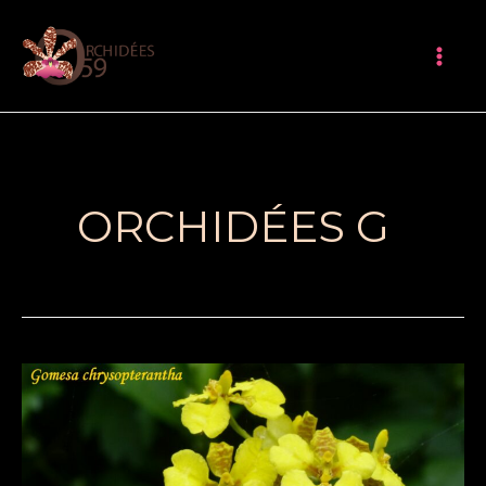
Aller
Mai
au
Me
contenu
ORCHIDÉES G
Gomesa
chrysopterantha