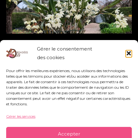
DENDROBIUM GULGINII
Gérer le consentement
DENDROBIUM
,
GULGINII
des cookies
Pour offrir les meilleures expériences, nous utilisons des technologies
Lire la suite »
telles que les témoins pour stocker et/ou accéder aux informations des
appareils. Le fait de consentir à ces technologies nous permettra de
traiter des données telles que le comportement de navigation ou les ID
uniques sur ce site. Le fait de ne pas consentir ou de retirer son
consentement peut avoir un effet négatif sur certaines caractéristiques
et fonctions.
Gérer les services
Association Orchidées 59 - Siège Social : 752
rue Nestor Bouliez - 59690 Vieux-Condé -
Accepter