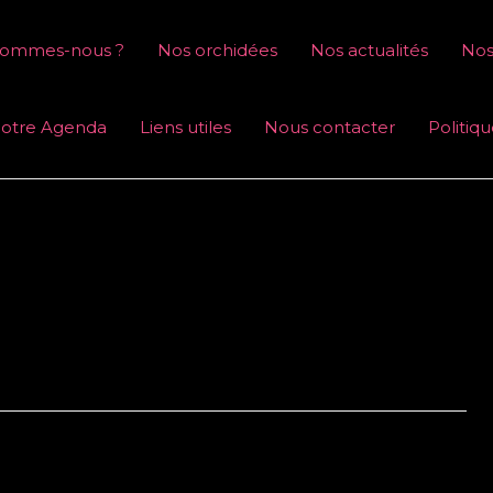
sommes-nous ?
Nos orchidées
Nos actualités
Nos
otre Agenda
Liens utiles
Nous contacter
Politiq