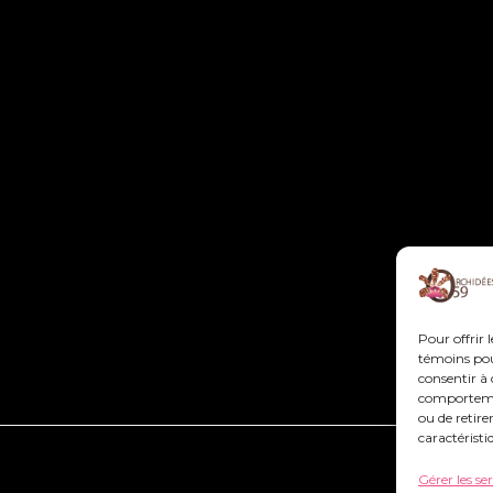
Pour offrir 
témoins pour
consentir à 
comportement
ou de retire
caractéristi
Gérer les se