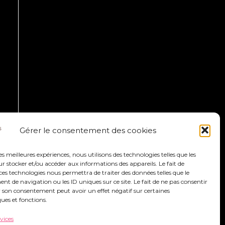
Gérer le consentement des cookies
les meilleures expériences, nous utilisons des technologies telles que les
 stocker et/ou accéder aux informations des appareils. Le fait de
ces technologies nous permettra de traiter des données telles que le
 de navigation ou les ID uniques sur ce site. Le fait de ne pas consentir
r son consentement peut avoir un effet négatif sur certaines
ques et fonctions.
rvices