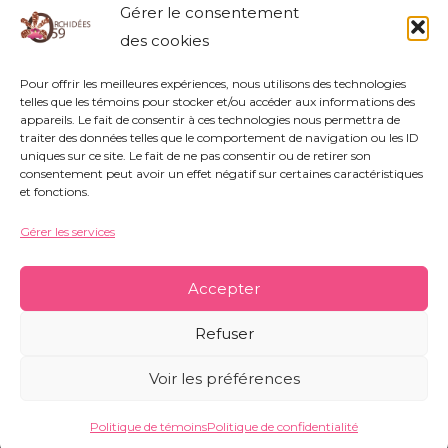
BULBOPHYLLUM PATENS
Gérer le consentement
BULBOPHYLLUM
,
PATENS
des cookies
Pour offrir les meilleures expériences, nous utilisons des technologies
Lire la suite »
telles que les témoins pour stocker et/ou accéder aux informations des
appareils. Le fait de consentir à ces technologies nous permettra de
traiter des données telles que le comportement de navigation ou les ID
uniques sur ce site. Le fait de ne pas consentir ou de retirer son
consentement peut avoir un effet négatif sur certaines caractéristiques
et fonctions.
Gérer les services
Association Orchidées 59 - Siège Social : 752
rue Nestor Bouliez - 59690 Vieux-Condé -
Accepter
orchidees59@orange.fr
-
Mentions légales
-
Refuser
Politique de témoins
-
Conditions générales
Voir les préférences
Copyright © 2026 Orchidées 59 | Réalisé par CO&COM
Politique de témoins
Politique de confidentialité