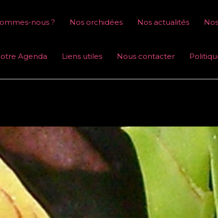
sommes-nous ?
Nos orchidées
Nos actualités
Nos
otre Agenda
Liens utiles
Nous contacter
Politiq