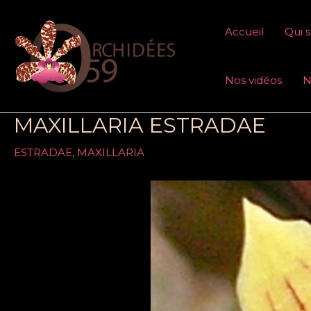
Aller
au
Accueil
Qui 
contenu
Nos vidéos
N
MAXILLARIA ESTRADAE
ESTRADAE
,
MAXILLARIA