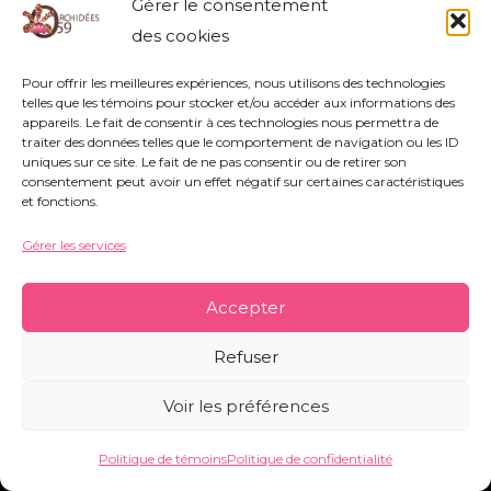
Gérer le consentement
Association Orchidées 59 - Siège Social : 752
des cookies
rue Nestor Bouliez - 59690 Vieux-Condé -
Pour offrir les meilleures expériences, nous utilisons des technologies
orchidees59@orange.fr
-
Mentions légales
-
telles que les témoins pour stocker et/ou accéder aux informations des
Politique de témoins
-
Conditions générales
appareils. Le fait de consentir à ces technologies nous permettra de
traiter des données telles que le comportement de navigation ou les ID
uniques sur ce site. Le fait de ne pas consentir ou de retirer son
consentement peut avoir un effet négatif sur certaines caractéristiques
et fonctions.
Copyright © 2026 Orchidées 59 | Réalisé par CO&COM
Gérer les services
Accepter
Refuser
Voir les préférences
Politique de témoins
Politique de confidentialité