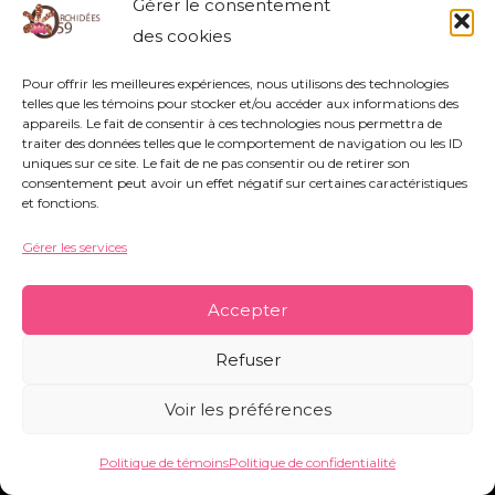
Gérer le consentement
rue Nestor Bouliez - 59690 Vieux-Condé -
des cookies
orchidees59@orange.fr
-
Mentions légales
-
Politique de témoins
-
Conditions générales
Pour offrir les meilleures expériences, nous utilisons des technologies
telles que les témoins pour stocker et/ou accéder aux informations des
appareils. Le fait de consentir à ces technologies nous permettra de
traiter des données telles que le comportement de navigation ou les ID
Copyright © 2026 Orchidées 59 | Réalisé par CO&COM
uniques sur ce site. Le fait de ne pas consentir ou de retirer son
consentement peut avoir un effet négatif sur certaines caractéristiques
et fonctions.
Gérer les services
Accepter
Refuser
Voir les préférences
Politique de témoins
Politique de confidentialité