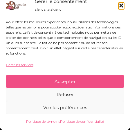
Gérer le consentement
des cookies
Pour offrir les meilleures expériences, nous utilisons des technologies
Association Orchidées 59 - Siège Social : 752
telles que les témoins pour stocker et/ou accéder aux informations des
appareils. Le fait de consentir à ces technologies nous permettra de
rue Nestor Bouliez - 59690 Vieux-Condé -
traiter des données telles que le comportement de navigation ou les ID
uniques sur ce site. Le fait de ne pas consentir ou de retirer son
orchidees59@orange.fr
-
Mentions légales
-
consentement peut avoir un effet négatif sur certaines caractéristiques
Politique de témoins
-
Conditions générales
et fonctions.
Gérer les services
Copyright © 2026 Orchidées 59 | Réalisé par CO&COM
Accepter
Refuser
Voir les préférences
Politique de témoins
Politique de confidentialité