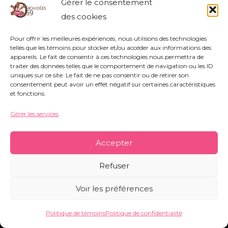
Gérer le consentement
rue Nestor Bouliez - 59690 Vieux-Condé -
des cookies
orchidees59@orange.fr
-
Mentions légales
-
Politique de témoins
-
Conditions générales
Pour offrir les meilleures expériences, nous utilisons des technologies
telles que les témoins pour stocker et/ou accéder aux informations des
appareils. Le fait de consentir à ces technologies nous permettra de
traiter des données telles que le comportement de navigation ou les ID
uniques sur ce site. Le fait de ne pas consentir ou de retirer son
Copyright © 2026 Orchidées 59 | Réalisé par CO&COM
consentement peut avoir un effet négatif sur certaines caractéristiques
et fonctions.
Gérer les services
Accepter
Refuser
Voir les préférences
Politique de témoins
Politique de confidentialité