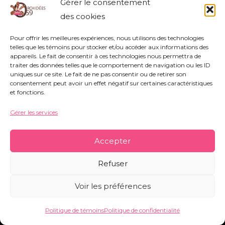
Gérer le consentement
rue Nestor Bouliez - 59690 Vieux-Condé -
des cookies
orchidees59@orange.fr
-
Mentions légales
-
Politique de témoins
-
Conditions générales
Pour offrir les meilleures expériences, nous utilisons des technologies
telles que les témoins pour stocker et/ou accéder aux informations des
appareils. Le fait de consentir à ces technologies nous permettra de
traiter des données telles que le comportement de navigation ou les ID
uniques sur ce site. Le fait de ne pas consentir ou de retirer son
Copyright © 2026 Orchidées 59 | Réalisé par CO&COM
consentement peut avoir un effet négatif sur certaines caractéristiques
et fonctions.
Gérer les services
Accepter
Refuser
Voir les préférences
Politique de témoins
Politique de confidentialité