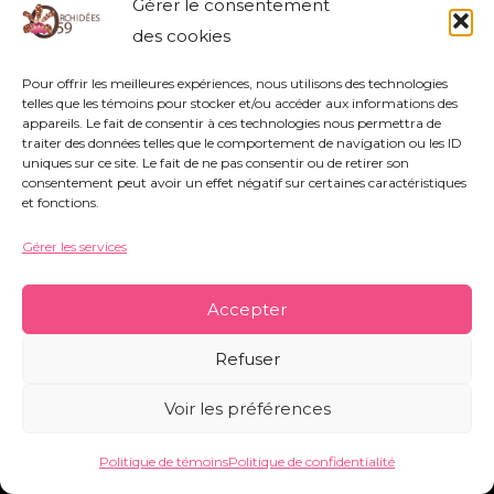
Gérer le consentement
des cookies
Pour offrir les meilleures expériences, nous utilisons des technologies
telles que les témoins pour stocker et/ou accéder aux informations des
appareils. Le fait de consentir à ces technologies nous permettra de
traiter des données telles que le comportement de navigation ou les ID
Association Orchidées 59 - Siège Social : 752
uniques sur ce site. Le fait de ne pas consentir ou de retirer son
consentement peut avoir un effet négatif sur certaines caractéristiques
rue Nestor Bouliez - 59690 Vieux-Condé -
et fonctions.
orchidees59@orange.fr
-
Mentions légales
-
Politique de témoins
-
Conditions générales
Gérer les services
Accepter
Copyright © 2026 Orchidées 59 | Réalisé par CO&COM
Refuser
Voir les préférences
Politique de témoins
Politique de confidentialité