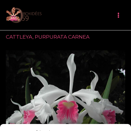
Aller
Mai
au
Me
contenu
CATTLEYA
,
PURPURATA CARNEA