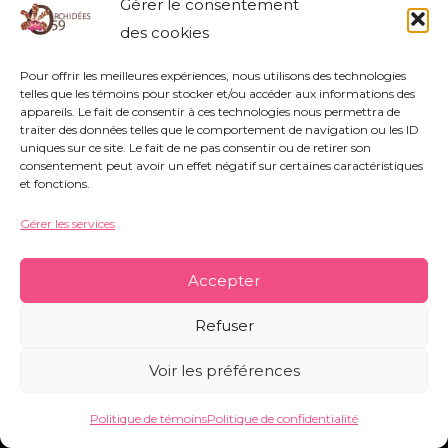
Gérer le consentement
des cookies
Association Orchidées 59 - Siège Social : 752
Pour offrir les meilleures expériences, nous utilisons des technologies
rue Nestor Bouliez - 59690 Vieux-Condé -
telles que les témoins pour stocker et/ou accéder aux informations des
appareils. Le fait de consentir à ces technologies nous permettra de
orchidees59@orange.fr
-
Mentions légales
-
traiter des données telles que le comportement de navigation ou les ID
Politique de témoins
-
Conditions générales
uniques sur ce site. Le fait de ne pas consentir ou de retirer son
consentement peut avoir un effet négatif sur certaines caractéristiques
et fonctions.
Copyright © 2026 Orchidées 59 | Réalisé par CO&COM
Gérer les services
Accepter
Refuser
Voir les préférences
Politique de témoins
Politique de confidentialité