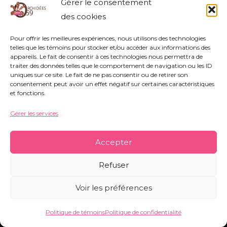
Gérer le consentement
des cookies
Pour offrir les meilleures expériences, nous utilisons des technologies
Association Orchidées 59 - Siège Social : 752
telles que les témoins pour stocker et/ou accéder aux informations des
appareils. Le fait de consentir à ces technologies nous permettra de
rue Nestor Bouliez - 59690 Vieux-Condé -
traiter des données telles que le comportement de navigation ou les ID
uniques sur ce site. Le fait de ne pas consentir ou de retirer son
orchidees59@orange.fr
-
Mentions légales
-
consentement peut avoir un effet négatif sur certaines caractéristiques
Politique de témoins
-
Conditions générales
et fonctions.
Gérer les services
Copyright © 2026 Orchidées 59 | Réalisé par CO&COM
Accepter
Refuser
Voir les préférences
Politique de témoins
Politique de confidentialité